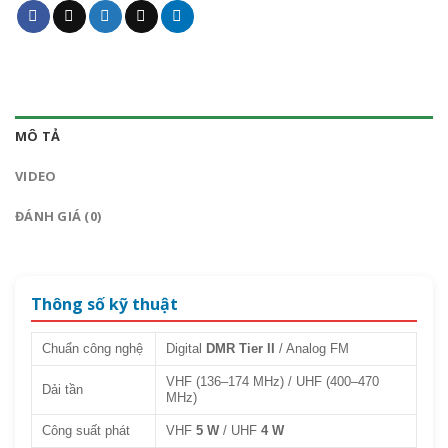
MÔ TẢ
VIDEO
ĐÁNH GIÁ (0)
Thông số kỹ thuật
Chuẩn công nghệ
Digital
DMR Tier II
/ Analog FM
VHF (136–174 MHz) / UHF (400–470
Dải tần
MHz)
Công suất phát
VHF
5 W
/ UHF
4 W