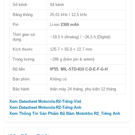
Số kênh
64 kênh
Băng thông
25,01 kHz / 12,5 kHz
Pin
Li-ion
2300 mAh
Thời gian sử
~19,5 h (Analog) / ~26,5 h (Digital)
dụng
Kích thước
125.7 × 55.0 × 22.7 mm
Trọng lượng
~286 g (kèm pin & anten)
Độ bền
IP55
,
MIL-STD-810 C-D-E-F-G-H
Bàn phím
Không có
Bảo hành
thân máy 24 tháng, phụ kiện 12 tháng
Xem Datasheet Motorola-R2-Tiếng-Viet
Xem Datasheet Motorola-R2-Tiếng-Anh
Xem Thông Tin Sản Phẩm Bộ Đàm Mototrbo R2_Tiếng Anh