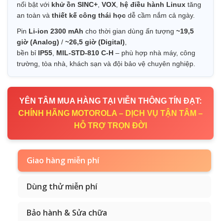
nổi bật với
khử ồn SINC+
,
VOX
,
hệ điều hành Linux
tăng
an toàn và
thiết kế công thái học
dễ cầm nắm cả ngày.
Pin
Li-ion 2300 mAh
cho thời gian dùng ấn tượng
~19,5
giờ (Analog)
/
~26,5 giờ (Digital)
,
bền bỉ
IP55
,
MIL-STD-810 C-H
– phù hợp nhà máy, công
trường, tòa nhà, khách sạn và đội bảo vệ chuyên nghiệp.
YÊN TÂM MUA HÀNG TẠI VIỄN THÔNG TÍN ĐẠT:
CHÍNH HÃNG MOTOROLA – DỊCH VỤ TẬN TÂM –
HỖ TRỢ TRỌN ĐỜI
Giao hàng miễn phí
Dùng thử miễn phí
Bảo hành & Sửa chữa