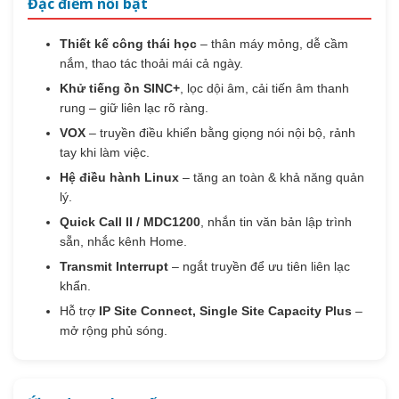
Đặc điểm nổi bật
Thiết kế công thái học
– thân máy mỏng, dễ cầm
nắm, thao tác thoải mái cả ngày.
Khử tiếng ồn SINC+
, lọc dội âm, cải tiến âm thanh
rung – giữ liên lạc rõ ràng.
VOX
– truyền điều khiển bằng giọng nói nội bộ, rảnh
tay khi làm việc.
Hệ điều hành Linux
– tăng an toàn & khả năng quản
lý.
Quick Call II / MDC1200
, nhắn tin văn bản lập trình
sẵn, nhắc kênh Home.
Transmit Interrupt
– ngắt truyền để ưu tiên liên lạc
khẩn.
Hỗ trợ
IP Site Connect, Single Site Capacity Plus
–
mở rộng phủ sóng.