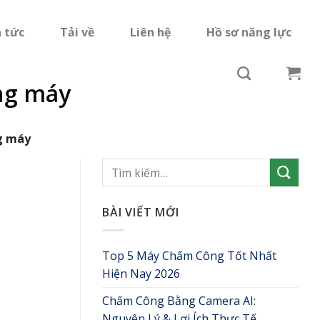
n tức
Tải về
Liên hệ
Hồ sơ năng lực
ng máy
g máy
BÀI VIẾT MỚI
Top 5 Máy Chấm Công Tốt Nhất
Hiện Nay 2026
Chấm Công Bằng Camera AI:
Nguyên Lý & Lợi Ích Thực Tế