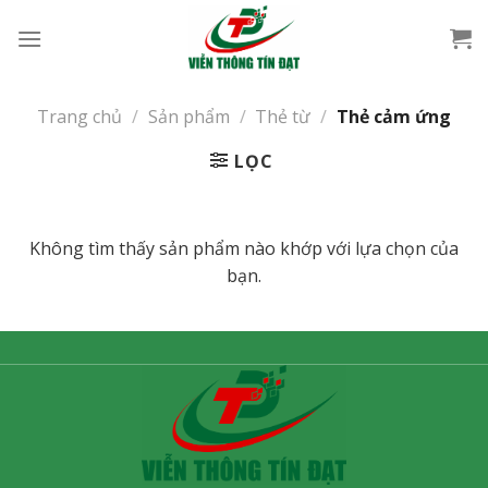
Bỏ
qua
nội
dung
Trang chủ
/
Sản phẩm
/
Thẻ từ
/
Thẻ cảm ứng
LỌC
Không tìm thấy sản phẩm nào khớp với lựa chọn của
bạn.