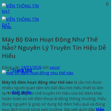
Bỏ
qua
nội
dung
Tin tức
Máy Bộ Đàm Hoạt Động Như Thế
Nào? Nguyên Lý Truyền Tín Hiệu Dễ
Hiểu
Đăng vào
24/01/2026
bởi
seost
Trang chủ
Máy bộ đàm hoạt động như thế nào
là câu hỏi được
nhiều người quan tâm khi bắt đầu tìm hiểu thiết bị liên
Giới thiệu
lạc không dây. Cơ chế truyền tín hiệu của bộ đàm khác
hoàn toàn so với điện thoại di động thông thường. Hiểu
đúng nguyên lý giúp sử dụng bộ đàm hiệu quả và đúng
mục đích trong từng môi trường. Bài viết dưới đây
Viễn