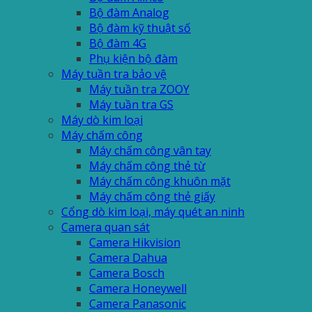
Bộ đàm Analog
Bộ đàm kỹ thuật số
Bộ đàm 4G
Phụ kiện bộ đàm
Máy tuần tra bảo vệ
Máy tuần tra ZOOY
Máy tuần tra GS
Máy dò kim loại
Máy chấm công
Máy chấm công vân tay
Máy chấm công thẻ từ
Máy chấm công khuôn mặt
Máy chấm công thẻ giấy
Cổng dò kim loại, máy quét an ninh
Camera quan sát
Camera Hikvision
Camera Dahua
Camera Bosch
Camera Honeywell
Camera Panasonic