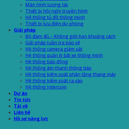
Màn hình tương tác
Thiết bị hội nghị truyền hình
Hệ thống tủ đồ thông minh
Thiết bị lưu điện dự phòng
Giải pháp
Bộ đàm 4G – Không giới hạn khoảng cách
Giải pháp tuần tra bảo vệ
Hệ thống camera giám sát
Hệ thống quản lý bãi xe thông minh
Hệ thống báo động
Hệ thống âm thanh thông báo
Hệ thống kiểm soát phân tầng thang máy
Hệ thống kiểm soát ra vào
Hệ thống Intercom
Dự án
Tin tức
Tải về
Liên hệ
Hồ sơ năng lực