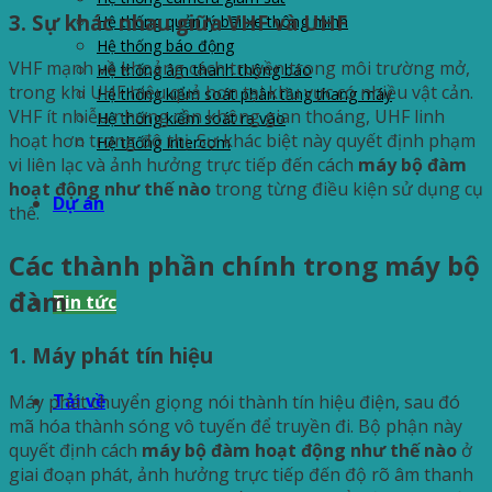
3. Sự khác nhau giữa VHF và UHF
Hệ thống quản lý bãi xe thông minh
Hệ thống báo động
VHF mạnh về khoảng cách truyền trong môi trường mở,
Hệ thống âm thanh thông báo
trong khi UHF hiệu quả hơn tại khu vực có nhiều vật cản.
Hệ thống kiểm soát phân tầng thang máy
VHF ít nhiễu nhưng cần không gian thoáng, UHF linh
Hệ thống kiểm soát ra vào
hoạt hơn trong đô thị. Sự khác biệt này quyết định phạm
Hệ thống Intercom
vi liên lạc và ảnh hưởng trực tiếp đến cách
máy bộ đàm
hoạt động như thế nào
trong từng điều kiện sử dụng cụ
Dự án
thể.
Các thành phần chính trong máy bộ
đàm
Tin tức
1. Máy phát tín hiệu
Tải về
Máy phát chuyển giọng nói thành tín hiệu điện, sau đó
mã hóa thành sóng vô tuyến để truyền đi. Bộ phận này
quyết định cách
máy bộ đàm hoạt động như thế nào
ở
giai đoạn phát, ảnh hưởng trực tiếp đến độ rõ âm thanh