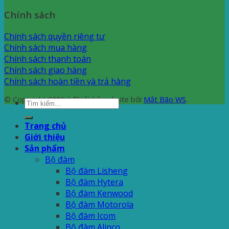
Chính sách
Chính sách quyền riêng tư
Chính sách mua hàng
Chính sách thanh toán
Chính sách giao hàng
Chính sách hoàn tiền và trả hàng
© Copyright 2026 | Thiết kế website bởi
Mắt Bão WS
.
Tìm
kiếm:
Trang chủ
Giới thiệu
Sản phẩm
Bộ đàm
Bộ đàm Lisheng
Bộ đàm Hytera
Bộ đàm Kenwood
Bộ đàm Motorola
Bộ đàm Icom
Bộ đàm Alinco