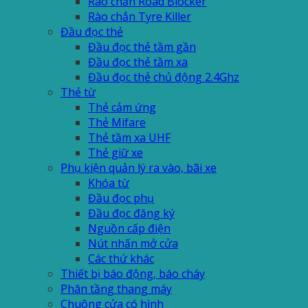
Rào chắn Road Blocker
Rào chắn Tyre Killer
Đầu đọc thẻ
Đầu đọc thẻ tầm gần
Đầu đọc thẻ tầm xa
Đầu đọc thẻ chủ động 2.4Ghz
Thẻ từ
Thẻ cảm ứng
Thẻ Mifare
Thẻ tầm xa UHF
Thẻ giữ xe
Phụ kiện quản lý ra vào, bãi xe
Khóa từ
Đầu đọc phụ
Đầu đọc đăng ký
Nguồn cấp điện
Nút nhấn mở cửa
Các thứ khác
Thiết bị báo động, báo cháy
Phân tầng thang máy
Chuông cửa có hình