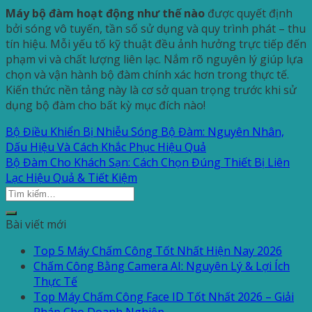
Máy bộ đàm hoạt động như thế nào
được quyết định
bởi sóng vô tuyến, tần số sử dụng và quy trình phát – thu
tín hiệu. Mỗi yếu tố kỹ thuật đều ảnh hưởng trực tiếp đến
phạm vi và chất lượng liên lạc. Nắm rõ nguyên lý giúp lựa
chọn và vận hành bộ đàm chính xác hơn trong thực tế.
Kiến thức nền tảng này là cơ sở quan trọng trước khi sử
dụng bộ đàm cho bất kỳ mục đích nào!
Bộ Điều Khiển Bị Nhiễu Sóng Bộ Đàm: Nguyên Nhân,
Dấu Hiệu Và Cách Khắc Phục Hiệu Quả
Bộ Đàm Cho Khách Sạn: Cách Chọn Đúng Thiết Bị Liên
Lạc Hiệu Quả & Tiết Kiệm
Bài viết mới
Top 5 Máy Chấm Công Tốt Nhất Hiện Nay 2026
Chấm Công Bằng Camera AI: Nguyên Lý & Lợi Ích
Thực Tế
Top Máy Chấm Công Face ID Tốt Nhất 2026 – Giải