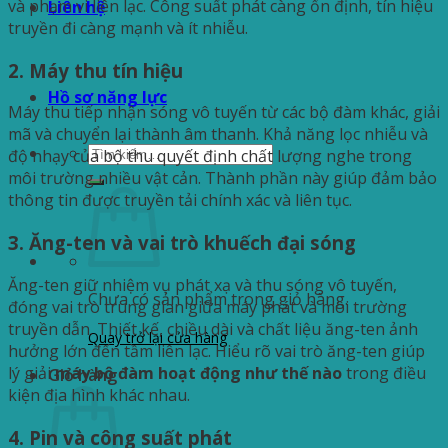
và phạm vi liên lạc. Công suất phát càng ổn định, tín hiệu
Liên hệ
truyền đi càng mạnh và ít nhiễu.
2. Máy thu tín hiệu
Hồ sơ năng lực
Máy thu tiếp nhận sóng vô tuyến từ các bộ đàm khác, giải
mã và chuyển lại thành âm thanh. Khả năng lọc nhiễu và
Tìm
độ nhạy của bộ thu quyết định chất lượng nghe trong
kiếm:
môi trường nhiều vật cản. Thành phần này giúp đảm bảo
thông tin được truyền tải chính xác và liên tục.
3. Ăng-ten và vai trò khuếch đại sóng
Ăng-ten giữ nhiệm vụ phát xạ và thu sóng vô tuyến,
Chưa có sản phẩm trong giỏ hàng.
đóng vai trò trung gian giữa máy phát và môi trường
truyền dẫn. Thiết kế, chiều dài và chất liệu ăng-ten ảnh
Quay trở lại cửa hàng
hưởng lớn đến tầm liên lạc. Hiểu rõ vai trò ăng-ten giúp
lý giải
máy bộ đàm hoạt động như thế nào
trong điều
Giỏ hàng
kiện địa hình khác nhau.
4. Pin và công suất phát