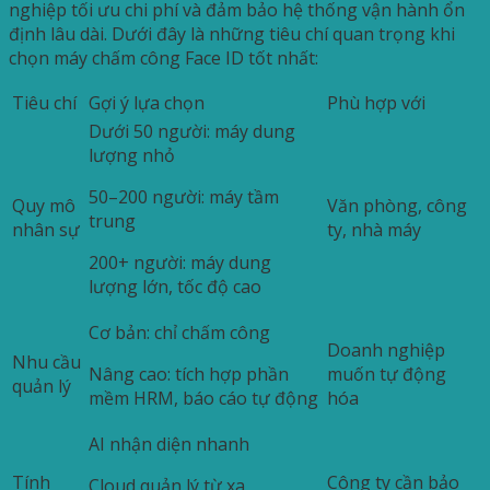
nghiệp tối ưu chi phí và đảm bảo hệ thống vận hành ổn
định lâu dài. Dưới đây là những tiêu chí quan trọng khi
chọn máy chấm công Face ID tốt nhất:
Tiêu chí
Gợi ý lựa chọn
Phù hợp với
Dưới 50 người: máy dung
lượng nhỏ
50–200 người: máy tầm
Quy mô
Văn phòng, công
trung
nhân sự
ty, nhà máy
200+ người: máy dung
lượng lớn, tốc độ cao
Cơ bản: chỉ chấm công
Doanh nghiệp
Nhu cầu
Nâng cao: tích hợp phần
muốn tự động
quản lý
mềm HRM, báo cáo tự động
hóa
AI nhận diện nhanh
Tính
Công ty cần bảo
Cloud quản lý từ xa