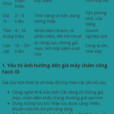
tham
Đặc điểm
Phù hợp với
khúc
khảo
Văn phòng
Giá
2 – 4
Tính năng cơ bản, dung
nhỏ, cửa
rẻ
triệu
lượng thấp
hàng
Tầm
4 – 10
Nhận diện nhanh, có
Doanh
trung
triệu
phần mềm, kết nối cloud
nghiệp vừa
AI nâng cao, chống giả
Cao
10 – 25+
Công ty lớn,
mạo, tích hợp kiểm soát
cấp
triệu
nhà máy
cửa
1. Yếu tố ảnh hưởng đến giá máy chấm công
Face ID
Giá của một thiết bị sẽ thay đổi tùy theo các yếu tố sau:
Công nghệ AI & bảo mật: Các dòng có chống giả
mạo, nhận diện khẩu trang thường giá cao hơn
Dung lượng lưu trữ: Máy lưu được càng nhiều
khuôn mặt thì chi phí càng tăng