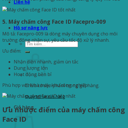
Liên hệ
5. Máy chấm công Face ID Facepro-009
Hồ sơ năng lực
Mô tả: Facepro-009 là dòng máy chuyên dụng cho môi
trường đông nhân sự, yêu cầu tốc độ xử lý nhanh.
Tìm
kiếm:
Ưu điểm:
Nhận diện nhanh, giảm ùn tắc
Dung lượng lớn
Hoạt động bền bỉ
Phù hợp với: Nhà máy, khu công nghiệp
Chưa có sản phẩm trong giỏ hàng.
Quay trở lại cửa hàng
Giỏ hàng
Ưu nhược điểm của máy chấm công
Face ID