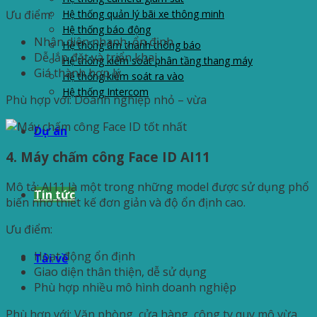
Hệ thống quản lý bãi xe thông minh
Ưu điểm:
Hệ thống báo động
Nhận diện nhanh, ổn định
Hệ thống âm thanh thông báo
Dễ lắp đặt và triển khai
Hệ thống kiểm soát phân tầng thang máy
Giá thành hợp lý
Hệ thống kiểm soát ra vào
Hệ thống Intercom
Phù hợp với: Doanh nghiệp nhỏ – vừa
Dự án
4. Máy chấm công Face ID AI11
Mô tả: AI11 là một trong những model được sử dụng phổ
Tin tức
biến nhờ thiết kế đơn giản và độ ổn định cao.
Ưu điểm:
Hoạt động ổn định
Tải về
Giao diện thân thiện, dễ sử dụng
Phù hợp nhiều mô hình doanh nghiệp
Phù hợp với: Văn phòng, cửa hàng, công ty quy mô vừa