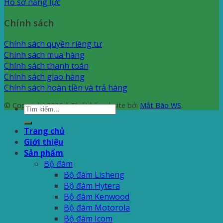
Hồ sơ năng lực
Chính sách
Chính sách quyền riêng tư
Chính sách mua hàng
Chính sách thanh toán
Chính sách giao hàng
Chính sách hoàn tiền và trả hàng
© Copyright 2026 | Thiết kế website bởi
Mắt Bão WS
.
Tìm
kiếm:
Trang chủ
Giới thiệu
Sản phẩm
Bộ đàm
Bộ đàm Lisheng
Bộ đàm Hytera
Bộ đàm Kenwood
Bộ đàm Motorola
Bộ đàm Icom