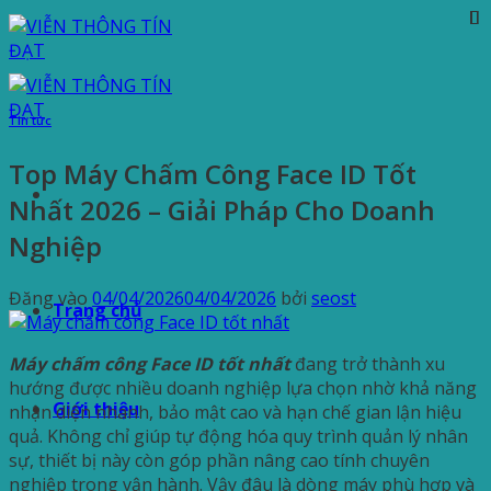
Bỏ
qua
nội
dung
Tin tức
Top Máy Chấm Công Face ID Tốt
Nhất 2026 – Giải Pháp Cho Doanh
Nghiệp
Đăng vào
04/04/2026
04/04/2026
bởi
seost
Trang chủ
Máy chấm công Face ID tốt nhất
đang trở thành xu
hướng được nhiều doanh nghiệp lựa chọn nhờ khả năng
Giới thiệu
nhận diện nhanh, bảo mật cao và hạn chế gian lận hiệu
quả. Không chỉ giúp tự động hóa quy trình quản lý nhân
sự, thiết bị này còn góp phần nâng cao tính chuyên
nghiệp trong vận hành. Vậy đâu là dòng máy phù hợp và