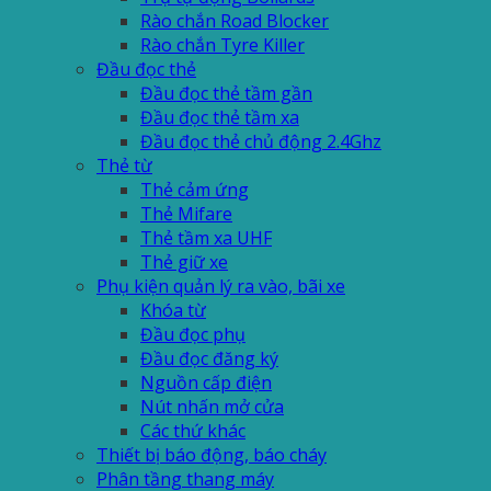
Rào chắn Road Blocker
Rào chắn Tyre Killer
Đầu đọc thẻ
Đầu đọc thẻ tầm gần
Đầu đọc thẻ tầm xa
Đầu đọc thẻ chủ động 2.4Ghz
Thẻ từ
Thẻ cảm ứng
Thẻ Mifare
Thẻ tầm xa UHF
Thẻ giữ xe
Phụ kiện quản lý ra vào, bãi xe
Khóa từ
Đầu đọc phụ
Đầu đọc đăng ký
Nguồn cấp điện
Nút nhấn mở cửa
Các thứ khác
Thiết bị báo động, báo cháy
Phân tầng thang máy