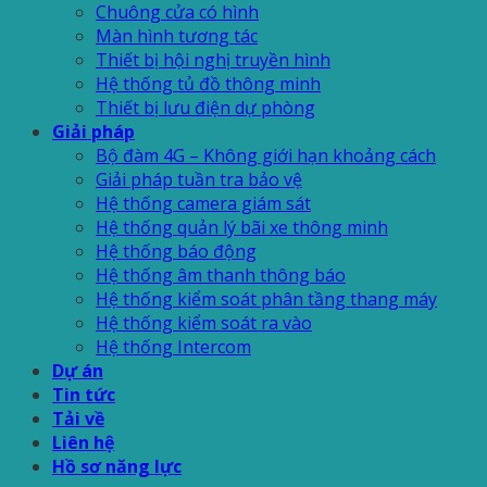
Chuông cửa có hình
Màn hình tương tác
Thiết bị hội nghị truyền hình
Hệ thống tủ đồ thông minh
Thiết bị lưu điện dự phòng
Giải pháp
Bộ đàm 4G – Không giới hạn khoảng cách
Giải pháp tuần tra bảo vệ
Hệ thống camera giám sát
Hệ thống quản lý bãi xe thông minh
Hệ thống báo động
Hệ thống âm thanh thông báo
Hệ thống kiểm soát phân tầng thang máy
Hệ thống kiểm soát ra vào
Hệ thống Intercom
Dự án
Tin tức
Tải về
Liên hệ
Hồ sơ năng lực