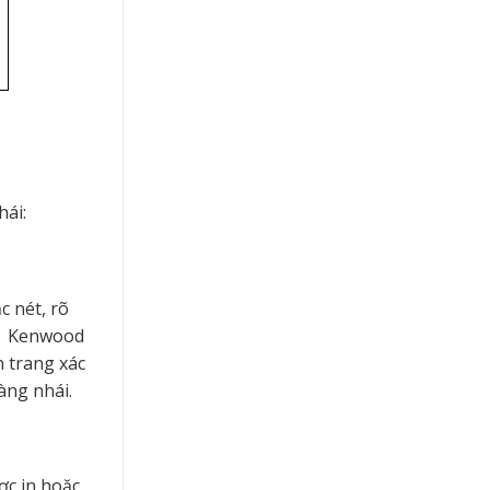
hái:
 nét, rõ
0, Kenwood
 trang xác
àng nhái.
ợc in hoặc