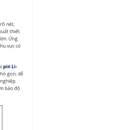
rõ nét,
uất thiết
 lớn. Ứng
khu vực có
bị
pin Li-
nhỏ gọn, dễ
 nghiệp.
ảm bảo độ