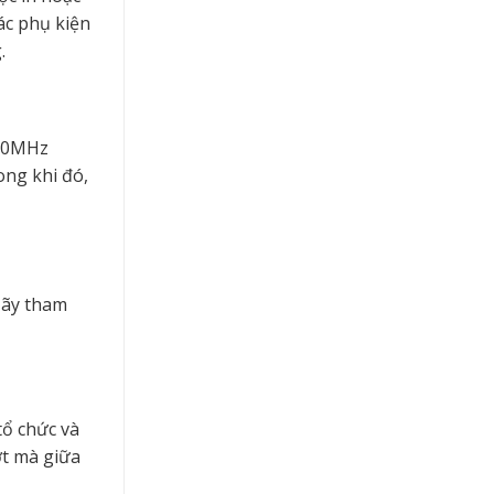
ác phụ kiện
.
470MHz
ong khi đó,
Hãy tham
tổ chức và
ợt mà giữa