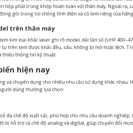
rên hộp phải trùng khớp hoàn toàn với thân máy. Ngoài ra, c
đóng gói trong túi chống tĩnh điện và có tem riêng của hãng
odel trên thân máy
em kim loại khắc laser ghi rõ model, dải tần số (UHF 400–
ý tự trên tem được khắc đều, sâu, không bị mờ hoặc lệch. Tr
 thiếu thông tin kỹ thuật.
iến hiện nay
g và chuyên dụng cho nhiều nhu cầu sử dụng khác nhau. 
gười dùng thường lựa chọn:
uật số đa chế độ xuất sắc, phù hợp cho nhu cầu doanh nghiệp, 
 bị hỗ trợ cả chế độ analog và digital, giúp chuyển đổi mư