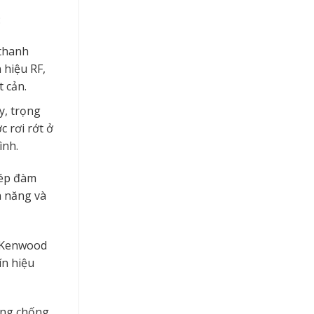
:
 thanh
 hiệu RF,
t cản.
y, trọng
c rơi rớt ở
ình.
hép đàm
n năng và
m Kenwood
ín hiệu
ăng chống