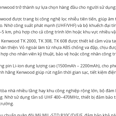
Kenwood trở thành sự lựa chọn hàng đầu cho người sử dụng
ood được trang bị công nghệ lọc nhiễu tiên tiến, giúp âm
o. Nhờ công suất phát mạnh (UHF/VHF) và bộ khuếch đại tín
i 1–5 km, phù hợp cho cả công trình lớn hoặc khu vực nhiều vậ
 Kenwood TK 2000, TK 308, TK 608 được thiết kế cầm vừa ta
thân thiện. Vỏ ngoài làm từ nhựa ABS chống va đập, chịu đượ
h hợp cho nhân viên kỹ thuật, bảo vệ hoặc công nhân công tr
g pin Li-ion dung lượng cao (1500mAh – 2200mAh), cho p
hính hãng Kenwood giúp rút ngắn thời gian sạc, tiết kiệm điệ
 tòa nhà nhiều tầng hay khu công nghiệp rộng lớn, bộ đà
ng. Nhờ sử dụng tần số UHF 400–470MHz, thiết bị đảm bảo t
trường.
êu chuẩn quân đội Mỹ MIL-STD 810C/D/E/F, đảm bảo khả n