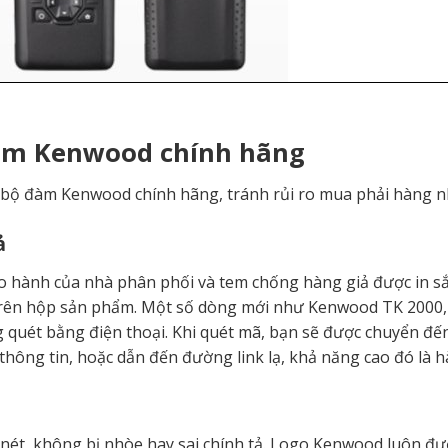
đàm Kenwood chính hãng
 bộ đàm Kenwood chính hãng, tránh rủi ro mua phải hàng n
ả
hành của nhà phân phối và tem chống hàng giả được in sắc
trên hộp sản phẩm. Một số dòng mới như Kenwood TK 200
uét bằng điện thoại. Khi quét mã, bạn sẽ được chuyển đến
hông tin, hoặc dẫn đến đường link lạ, khả năng cao đó là h
 nét, không bị nhòe hay sai chính tả. Logo Kenwood luôn đư