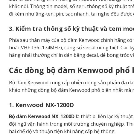
khắc nổi. Thông tin model, số seri, thông số kỹ thuật t
đi kèm như ăng-ten, pin, sạc nhanh, tai nghe đều được 
3. Kiểm tra thông số kỹ thuật và tem m
Phía sau thân máy của bộ đàm Kenwood chính hãng có t
hoặc VHF 136–174MHz), cùng số serial riêng biệt. Các k
hàng nhái thường chỉ in dán bằng decal, dễ bong tróc và
Các dòng bộ đàm Kenwood phổ b
Bộ đàm Kenwood cung cấp nhiều dòng sản phẩm đa dạn
khảo những dòng bộ đàm Kenwood phổ biến nhất mà n
1. Kenwood NX-1200D
Bộ đàm Kenwood NX-1200D
là thiết bị liên lạc kỹ th
đội ngũ vận hành trong môi trường chuyên nghiệp. Thiết
hai chế độ và thuận tiện khi nâng cấp hệ thống.