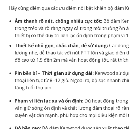
Hãy cùng điểm qua các ưu điểm nổi bật khiến bộ đàm 
Âm thanh rõ nét, chống nhiễu cực tốt:
Bộ đàm Kenw
trong trẻo và rõ ràng ngay cả trong môi trường ồn à
thiết bị có thể duy trì liên lạc ổn định trong phạm v
Thiết kế nhỏ gọn, chắc chắn, dễ sử dụng:
Các dòng
lượng nhẹ, dễ thao tác với nút PTT lớn và giao diện 
độ cao từ 1,5 đến 2m mà vẫn hoạt động tốt, rất thíc
Pin bền bỉ – Thời gian sử dụng dài:
Kenwood sử dụn
thoại liên tục từ 8–12 giờ. Ngoài ra, bộ sạc nhanh c
tăng tuổi thọ pin.
Phạm vi liên lạc xa và ổn định:
Dù hoạt động trong
vẫn giữ sóng ổn định và chất lượng đàm thoại rõ rà
xuyên vật cản mạnh, phù hợp cho mọi điều kiện môi 
Độ bền cao:
Bộ đàm Kenwood được sản xuất theo ti