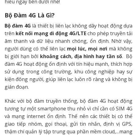
hiểu ngay bên dưới nhé!
Bộ Đàm 4G Là Gì?
Bộ đàm 4G
là thiết bị liên lạc không dây hoạt động dựa
trên
kết nối mạng di động 4G/LTE
cho phép truyền tải
âm thanh và dữ liệu nhanh chóng, ổn định. Nhờ vậy,
người dùng có thể liên lạc
mọi lúc, mọi nơi
mà không
bị giới hạn bởi
khoảng cách, địa hình hay tần số
. Bộ
đàm 4G hoạt động ổn định với tín hiệu mạnh, thích hợp
sử dụng trong công trường, khu công nghiệp hay sự
kiện đông người, giúp liên lạc luôn rõ ràng và không bị
gián đoạn.
Khác với bộ đàm truyền thống, bộ đàm 4G hoạt động
tương tự một smartphone thu nhỏ vì chỉ cần có SIM 4G
và mạng internet ổn định. Thế nên các thiết bị có thể
giao tiếp nhóm, gọi thoại, gửi tin nhắn, định vị GPS,
thậm chí quản lý tập trung qua phần mềm cloud,…mang