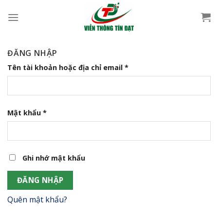
Bỏ
qua
nội
dung
ĐĂNG NHẬP
Bắt
Tên tài khoản hoặc địa chỉ email
*
buộc
Bắt
Mật khẩu
*
buộc
Ghi nhớ mật khẩu
ĐĂNG NHẬP
Quên mật khẩu?