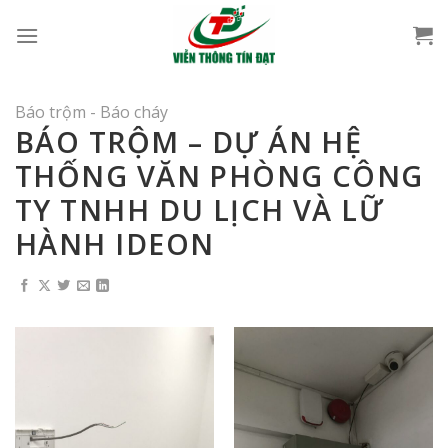
Bỏ
qua
nội
dung
Báo trộm - Báo cháy
BÁO TRỘM – DỰ ÁN HỆ
THỐNG VĂN PHÒNG CÔNG
TY TNHH DU LỊCH VÀ LỮ
HÀNH IDEON